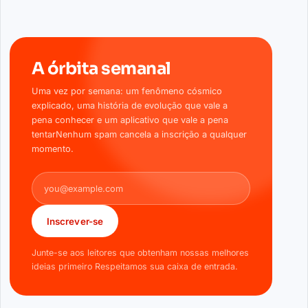
A órbita semanal
Uma vez por semana: um fenômeno cósmico
explicado, uma história de evolução que vale a
pena conhecer e um aplicativo que vale a pena
tentarNenhum spam cancela a inscrição a qualquer
momento.
Endereço de e-mail
Inscrever-se
Junte-se aos leitores que obtenham nossas melhores
ideias primeiro Respeitamos sua caixa de entrada.