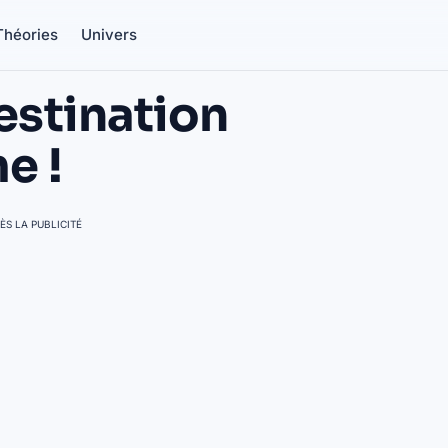
Théories
Univers
estination
e !
ÈS LA PUBLICITÉ