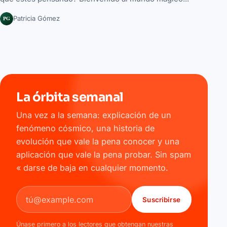
PG
Patricia Gómez
La órbita semanal
Una vez a la semana: explicación de un
fenómeno cósmico, una historia de
evolución que vale la pena conocer y una
aplicación que vale la pena probar. Sin spam
« darse de baja en cualquier momento.
Dirección de correo electrónico
Suscribirse
Únase primero a los lectores que obtengan nuestras