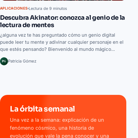
Lectura de 9 minutos
APLICACIONES
Descubra Akinator: conozca al genio de la
lectura de mentes
¿alguna vez te has preguntado cómo un genio digital
puede leer tu mente y adivinar cualquier personaje en el
que estés pensando? Bienvenido al mundo mágico...
PG
Patricia Gómez
La órbita semanal
Una vez a la semana: explicación de un
fenómeno cósmico, una historia de
evolución que vale la pena conocer y una