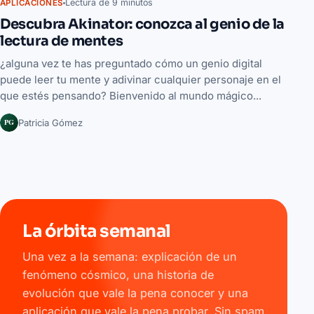
Lectura de 9 minutos
APLICACIONES
Descubra Akinator: conozca al genio de la
lectura de mentes
¿alguna vez te has preguntado cómo un genio digital
puede leer tu mente y adivinar cualquier personaje en el
que estés pensando? Bienvenido al mundo mágico...
PG
Patricia Gómez
La órbita semanal
Una vez a la semana: explicación de un
fenómeno cósmico, una historia de
evolución que vale la pena conocer y una
aplicación que vale la pena probar. Sin spam