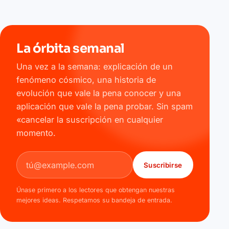
La órbita semanal
Una vez a la semana: explicación de un
fenómeno cósmico, una historia de
evolución que vale la pena conocer y una
aplicación que vale la pena probar. Sin spam
«cancelar la suscripción en cualquier
momento.
Dirección de correo electrónico
Suscribirse
Únase primero a los lectores que obtengan nuestras
mejores ideas. Respetamos su bandeja de entrada.